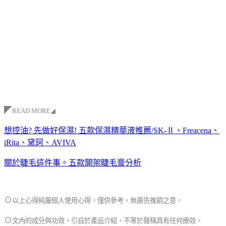
◤
READ MORE
◢
想控油? 先做好保濕! 五款保濕精華液推薦/SK-Ⅱ、Freacena、
iRita、黛珂、AVIVA
關於睫毛這件事。五款開架睫毛膏分析
⊙
以上心得純屬個人使用心得，僅供參考，無廣告推銷之意。
⊙
文內的成分與功效，引自於產品介紹，不等於聲稱具有任何療效。