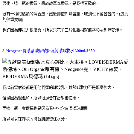
最後，這一瓶的香氣，應該說草本香氣，是我很喜歡的，
很有一種柑橘類的清香感，然後即使卸除唇妝，吃到也不會苦苦的。
(
這真
的很重要啊
)
也許因為卸妝力很優秀，所以只花了三片化妝棉就能將彩妝卸除乾淨。
3. Neogence
霓淨思 玻尿酸保濕純淨卸妝水
300ml/$650
我以前雷射後都是用他們家的卸妝乳，雖然卸妝力不是那麼強大，
但是因為很溫和，所以很適合在雷射後使用，
而這一瓶，會選擇也是因為看中它含有滿滿玻尿酸，
所以可以在卸妝同時替肌膚留住水分。